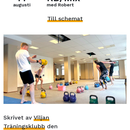
augusti
med Robert
Till schemat
Skrivet av
Viljan
Träningsklubb
den