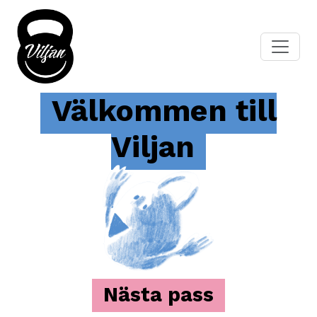
Välkommen till
Viljan
Nästa pass