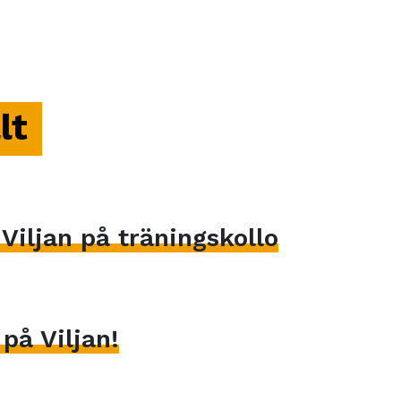
lt
iljan på träningskollo
på Viljan!