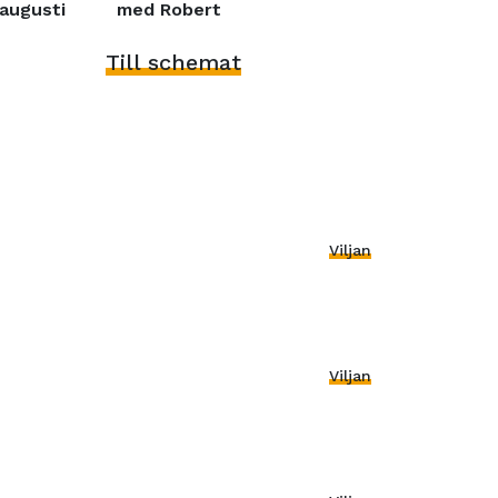
augusti
med Robert
Till schemat
Viljan
Viljan