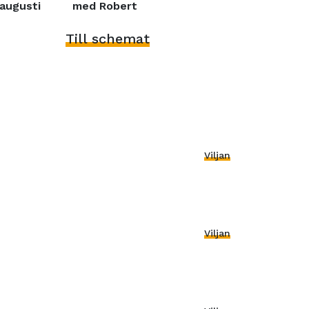
augusti
med Robert
Till schemat
Viljan
Viljan