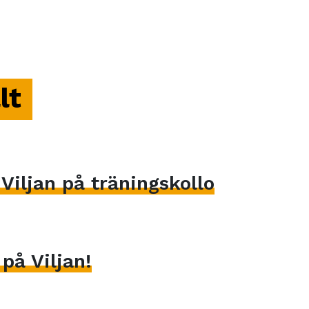
lt
iljan på träningskollo
på Viljan!