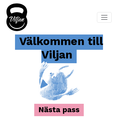
Välkommen till
Viljan
Nästa pass