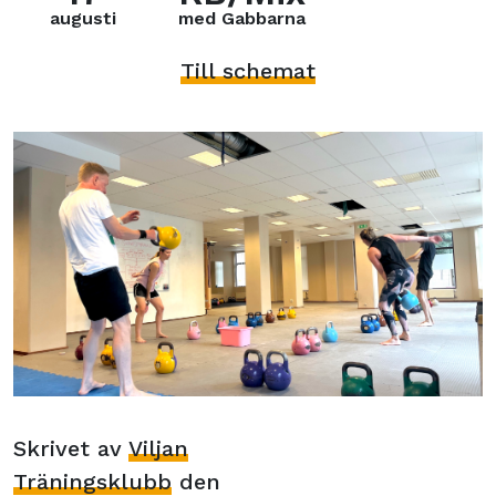
augusti
med Gabbarna
Till schemat
Skrivet av
Viljan
Träningsklubb
den