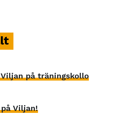
lt
iljan på träningskollo
på Viljan!