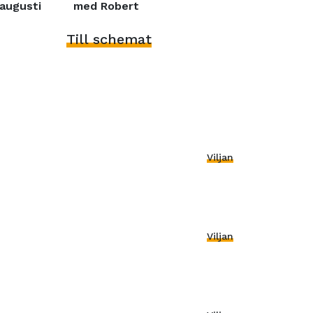
augusti
med Robert
Till schemat
Viljan
Viljan