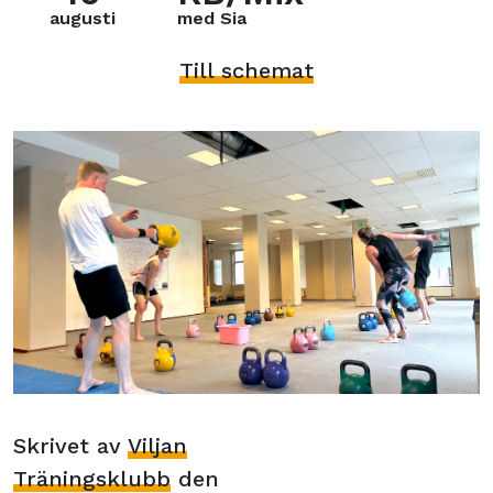
augusti
med Sia
Till schemat
Skrivet av
Viljan
Träningsklubb
den