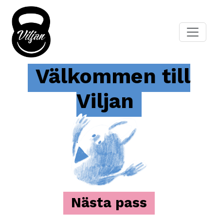
Välkommen till
Viljan
Nästa pass