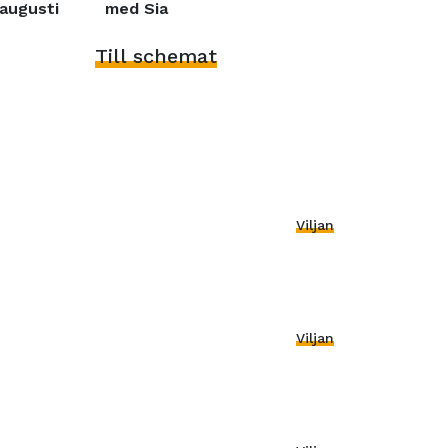
augusti
med Sia
Till schemat
Viljan
Viljan