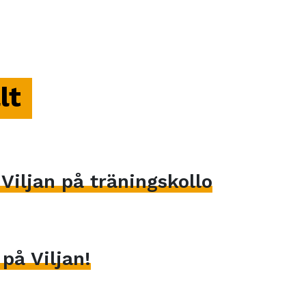
lt
iljan på träningskollo
på Viljan!