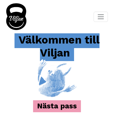
Välkommen till
Viljan
Nästa pass