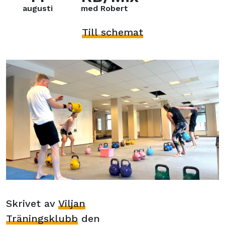
augusti
med Robert
Till schemat
Skrivet av
Viljan
Träningsklubb
den