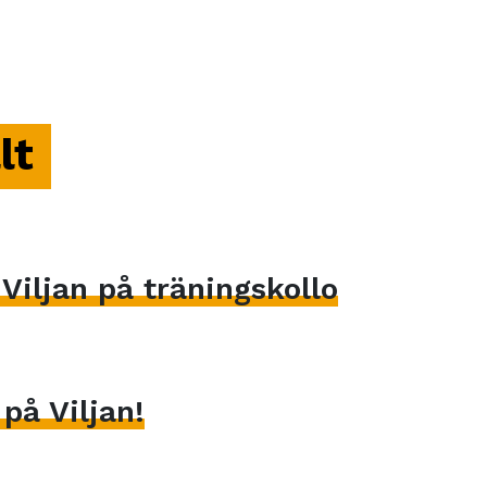
lt
iljan på träningskollo
på Viljan!