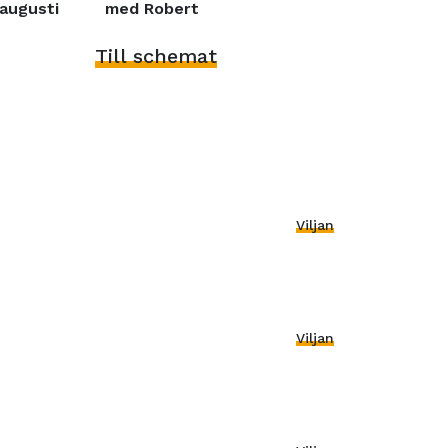
augusti
med Robert
Till schemat
Viljan
Viljan