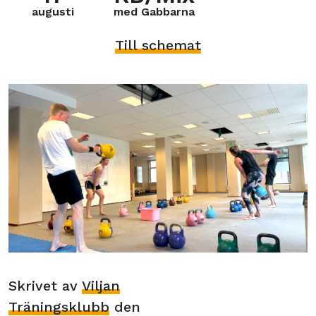
augusti
med Gabbarna
Till schemat
Skrivet av
Viljan
Träningsklubb
den