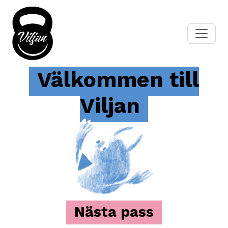
Välkommen till
Viljan
Nästa pass