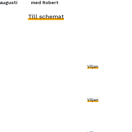
augusti
med Robert
Till schemat
Viljan
Viljan