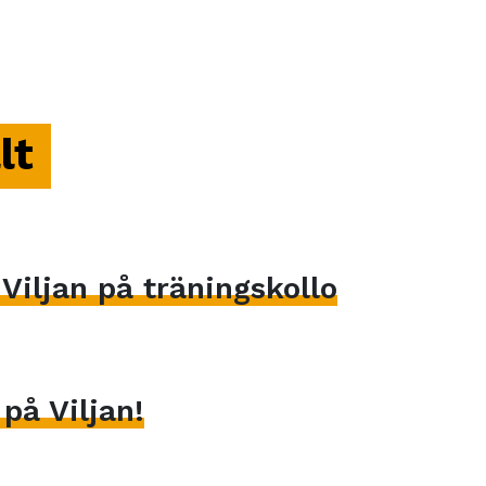
lt
iljan på träningskollo
på Viljan!