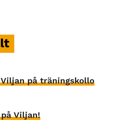
lt
iljan på träningskollo
på Viljan!