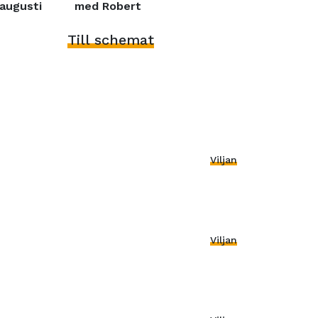
augusti
med Robert
Till schemat
Viljan
Viljan