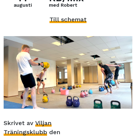
augusti
med Robert
Till schemat
Skrivet av
Viljan
Träningsklubb
den