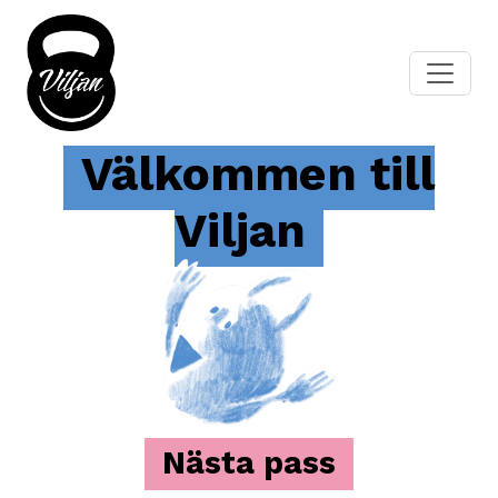
Välkommen till
Viljan
Nästa pass