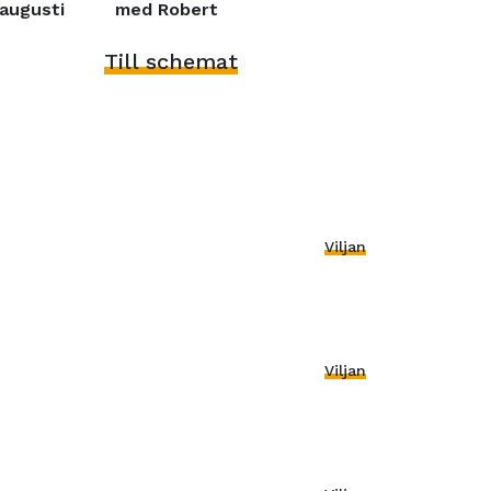
augusti
med Robert
Till schemat
Viljan
Viljan