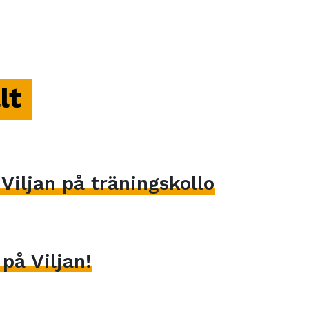
lt
iljan på träningskollo
på Viljan!