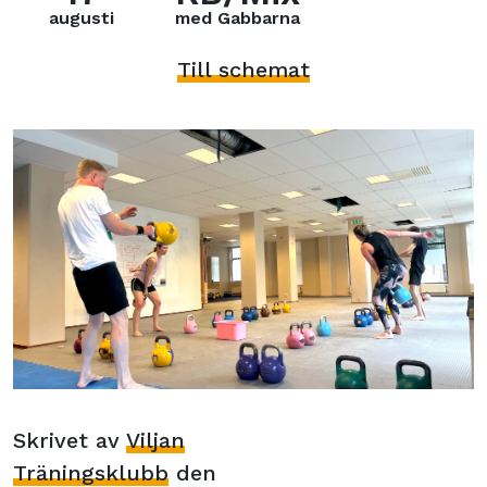
augusti
med Gabbarna
Till schemat
Skrivet av
Viljan
Träningsklubb
den