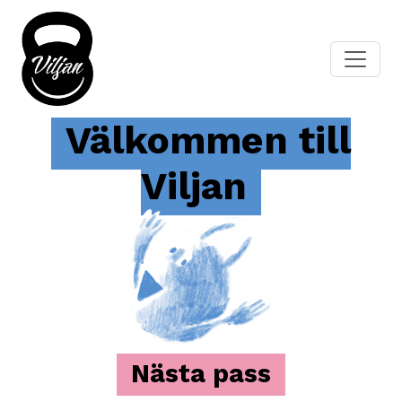
Välkommen till
Viljan
Nästa pass