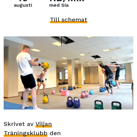
augusti
med Sia
Till schemat
Skrivet av
Viljan
Träningsklubb
den