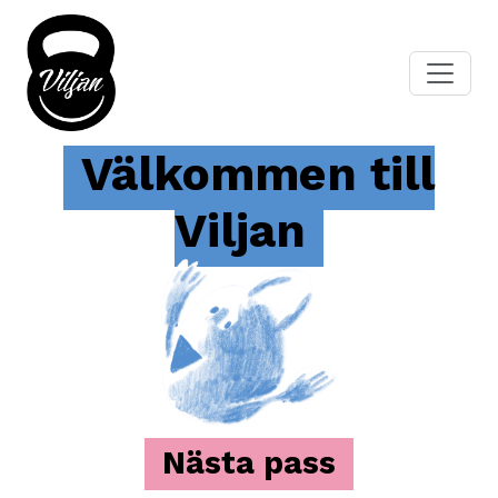
Välkommen till
Viljan
Nästa pass