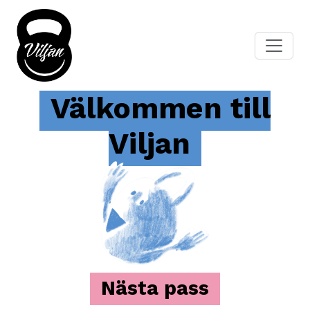
Välkommen till
Viljan
Nästa pass