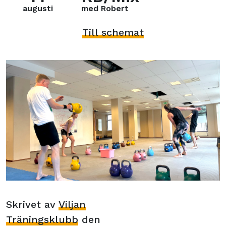
augusti
med Robert
Till schemat
Skrivet av
Viljan
Träningsklubb
den