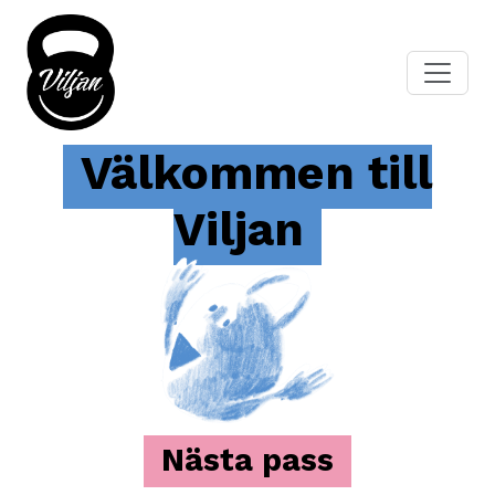
Välkommen till
Viljan
Nästa pass