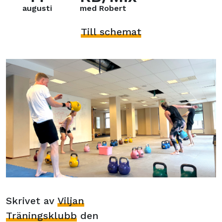
augusti
med Robert
Till schemat
Skrivet av
Viljan
Träningsklubb
den