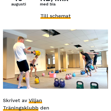
augusti
med Sia
Till schemat
Skrivet av
Viljan
Träningsklubb
den