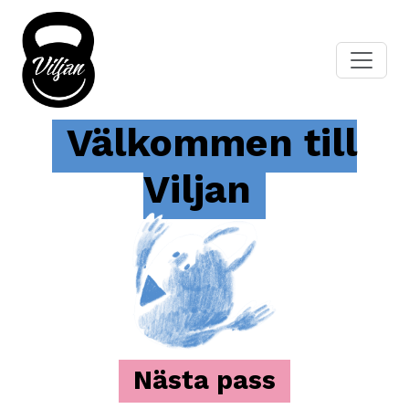
Välkommen till
Viljan
Nästa pass