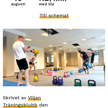
augusti
med Sia
Till schemat
Skrivet av
Viljan
Träningsklubb
den