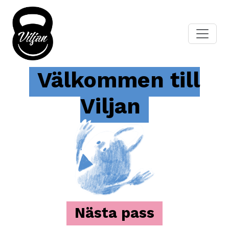
Välkommen till
Viljan
Nästa pass