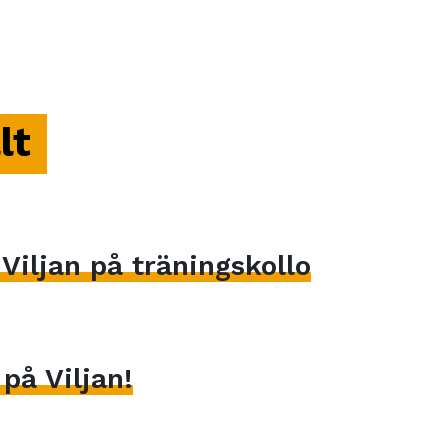
lt
iljan på träningskollo
på Viljan!