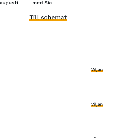
augusti
med Sia
Till schemat
Viljan
Viljan