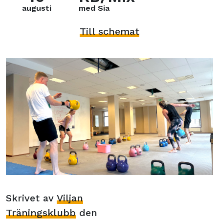
augusti
med Sia
Till schemat
Skrivet av
Viljan
Träningsklubb
den