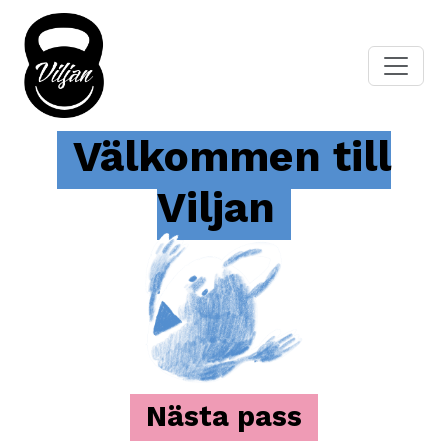
Välkommen till
Viljan
Nästa pass