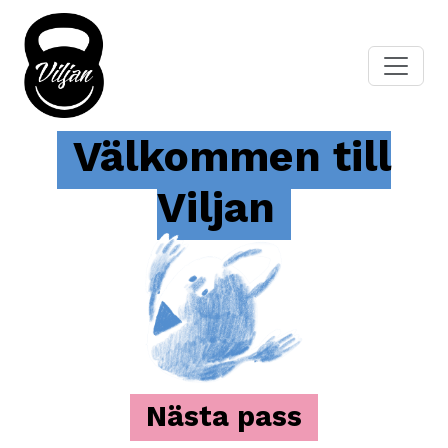
Välkommen till
Viljan
Nästa pass