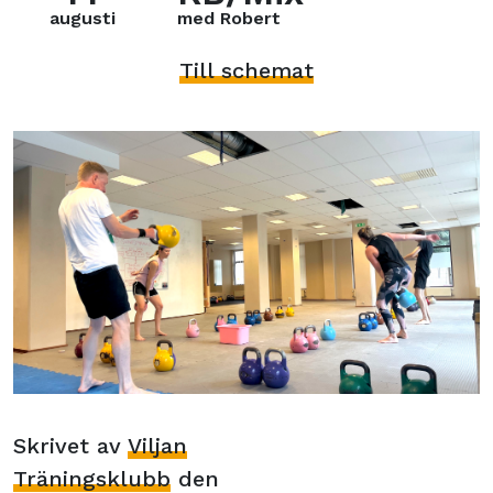
augusti
med Robert
Till schemat
Skrivet av
Viljan
Träningsklubb
den