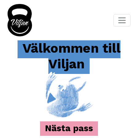
Välkommen till
Viljan
Nästa pass