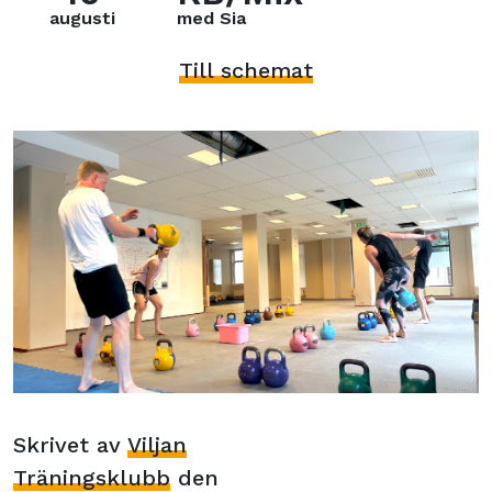
augusti
med Sia
Till schemat
Skrivet av
Viljan
Träningsklubb
den