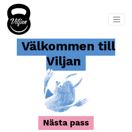
Välkommen till
Viljan
Nästa pass