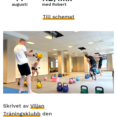
augusti
med Robert
Till schemat
Skrivet av
Viljan
Träningsklubb
den