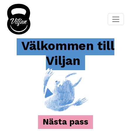
Välkommen till
Viljan
Nästa pass