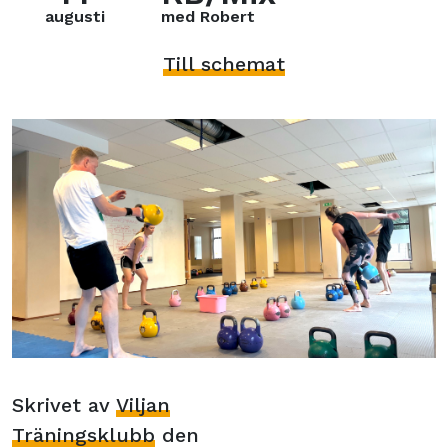
augusti
med Robert
Till schemat
Skrivet av
Viljan
Träningsklubb
den