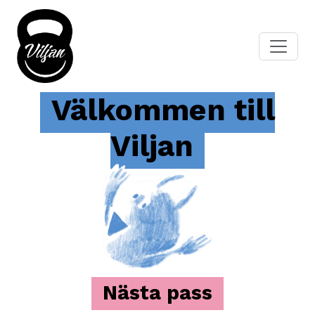
Välkommen till
Viljan
Nästa pass