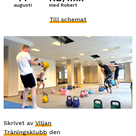
augusti
med Robert
Till schemat
Skrivet av
Viljan
Träningsklubb
den