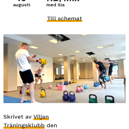
augusti
med Sia
Till schemat
Skrivet av
Viljan
Träningsklubb
den