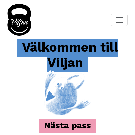
Välkommen till
Viljan
Nästa pass