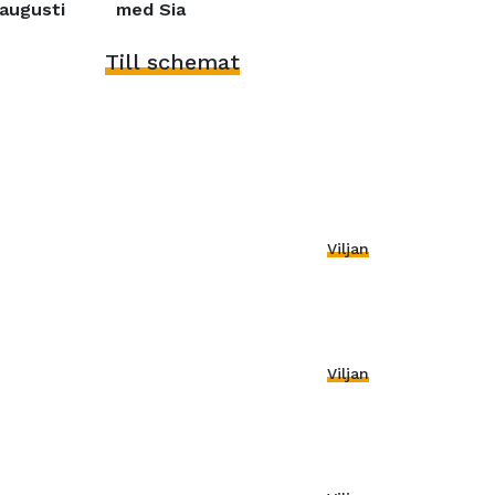
augusti
med Sia
Till schemat
Viljan
Viljan