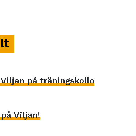
lt
iljan på träningskollo
på Viljan!