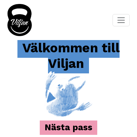
Välkommen till
Viljan
Nästa pass