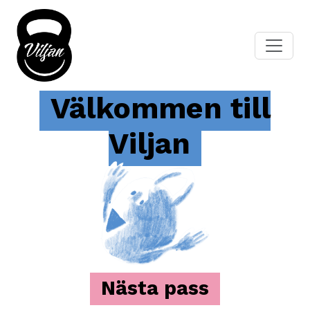
Välkommen till
Viljan
Nästa pass