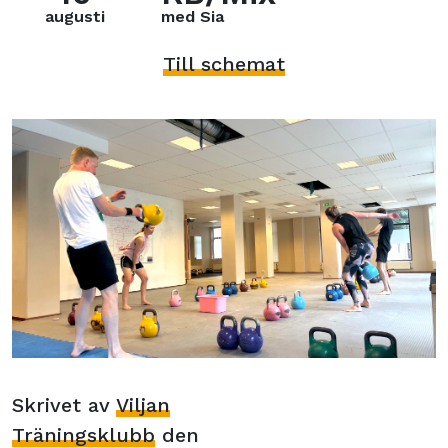
augusti
med Sia
Till schemat
Skrivet av
Viljan
Träningsklubb
den