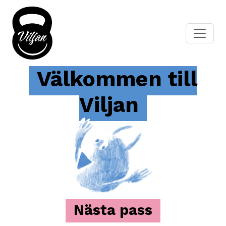
Välkommen till
Viljan
Nästa pass