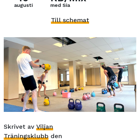
augusti
med Sia
Till schemat
Skrivet av
Viljan
Träningsklubb
den