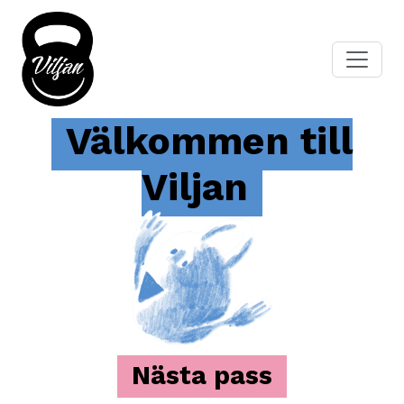
Välkommen till
Viljan
Nästa pass