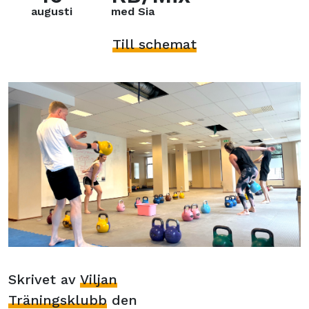
augusti
med Sia
Till schemat
Skrivet av
Viljan
Träningsklubb
den