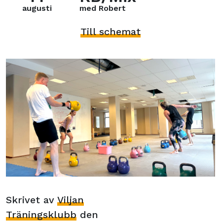
augusti
med Robert
Till schemat
Skrivet av
Viljan
Träningsklubb
den