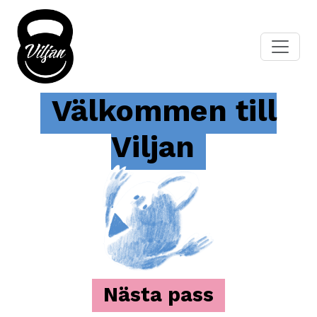
Välkommen till
Viljan
Nästa pass