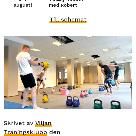
augusti
med Robert
Till schemat
Skrivet av
Viljan
Träningsklubb
den