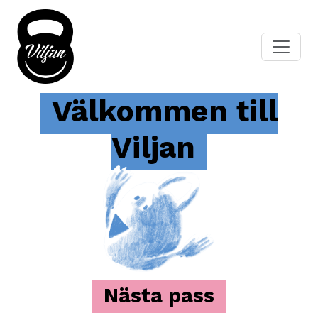
Välkommen till
Viljan
Nästa pass