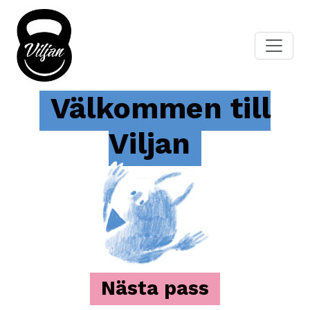
Välkommen till
Viljan
Nästa pass