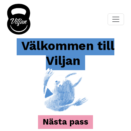
Välkommen till
Viljan
Nästa pass