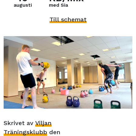
augusti
med Sia
Till schemat
Skrivet av
Viljan
Träningsklubb
den