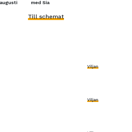
augusti
med Sia
Till schemat
Viljan
Viljan