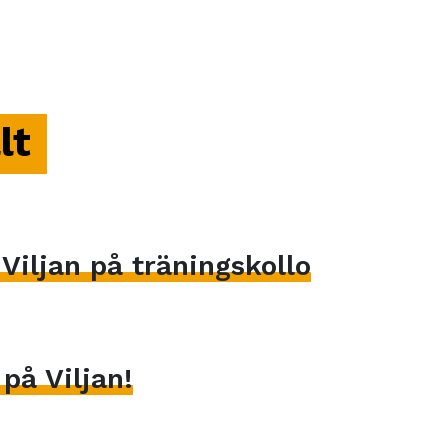
lt
iljan på träningskollo
på Viljan!