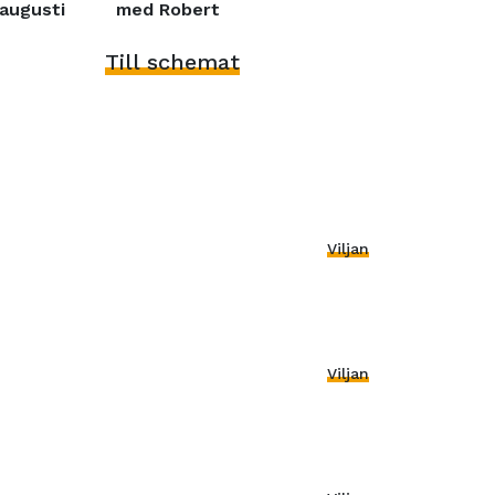
augusti
med Robert
Till schemat
Viljan
Viljan