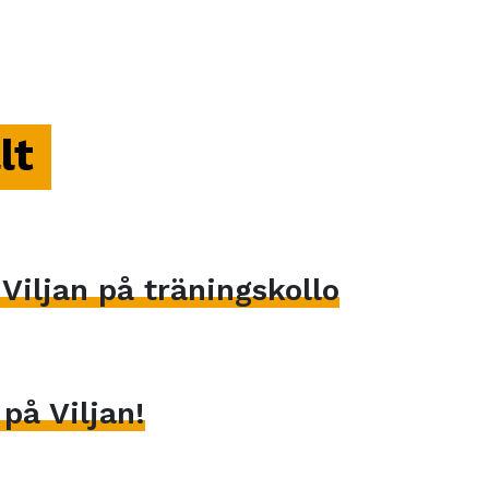
lt
iljan på träningskollo
på Viljan!