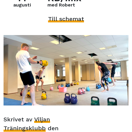
augusti
med Robert
Till schemat
Skrivet av
Viljan
Träningsklubb
den