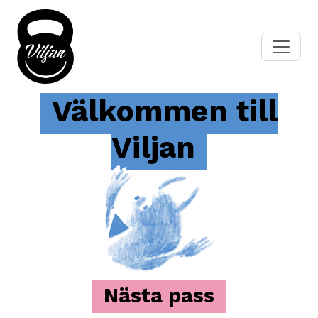
Välkommen till
Viljan
Nästa pass