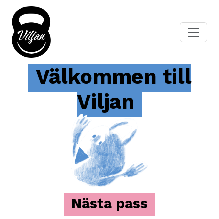
Välkommen till
Viljan
Nästa pass