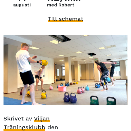
augusti
med Robert
Till schemat
Skrivet av
Viljan
Träningsklubb
den