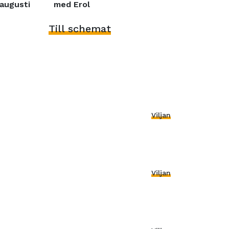
augusti
med Erol
Till schemat
Viljan
Viljan