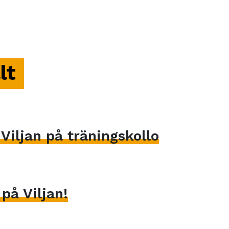
lt
iljan på träningskollo
på Viljan!