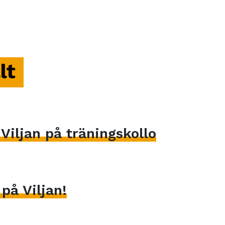
lt
iljan på träningskollo
på Viljan!