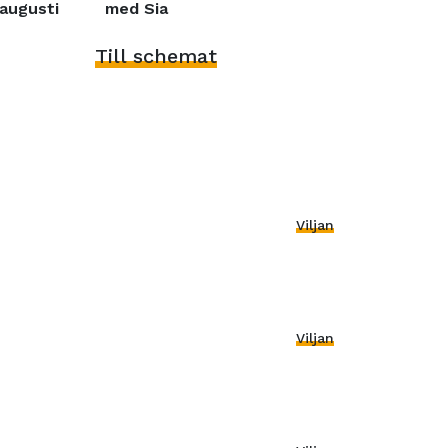
augusti
med Sia
Till schemat
Viljan
Viljan