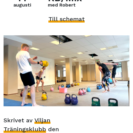
augusti
med Robert
Till schemat
Skrivet av
Viljan
Träningsklubb
den