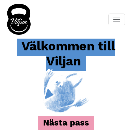
Välkommen till
Viljan
Nästa pass