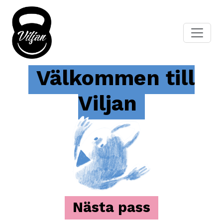
Välkommen till
Viljan
Nästa pass