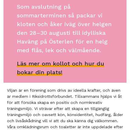
Som avslutning på
sommarterminen så packar vi
kloten och åker iväg över helgen
den 28–30 augusti till idylliska
Haväng på Österlen för en helg
med flås, lek och välmående.
Läs mer om kollot och hur du
bokar din plats!
Viljan är en förening som drivs av ideella krafter, och även
är medlem i Riksidrottsförbundet. Tillsammans hjälps vi åt
för att försöka skapa en positiv och normkreativ
träningsmiljö. Vi strävar efter att skapa en tillgänglig
träningsmiljö och oavsett kön, könsidentitet, hudfärg, ålder
och livsåskådning vill vi att du ska känna dig välkommen.
Våra omklädningsrum och toaletter är inte uppdelade efter