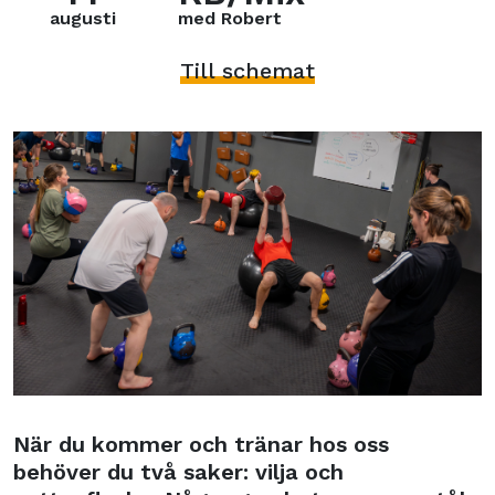
augusti
med Robert
Till schemat
När du kommer och tränar hos oss
behöver du två saker: vilja och