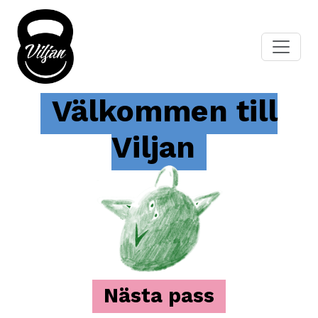
Välkommen till
Viljan
Nästa pass